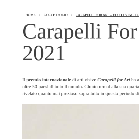
HOME
>
GOCCE D'OLIO
>
CARAPELLI FOR ART – ECCO I VINCITO
Carapelli For
2021
Il
premio internazionale
di arti visive
Carapelli for Art
ha a
oltre 50 paesi di tutto il mondo. Giunto ormai alla sua quart
rivelato quanto mai prezioso soprattutto in questo periodo di i