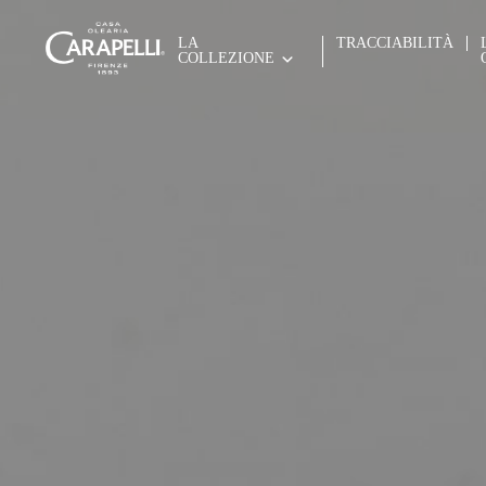
Skip
to
LA
TRACCIABILITÀ
content
COLLEZIONE
Carapelli
L'Arte dell'Extravergine, dal 1893