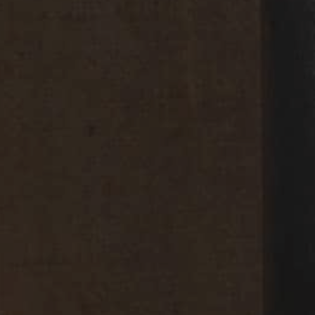
In tutto il mondo ci sono oli d’oliva di qualità e altri che
non lo sono. Noi selezioniamo i migliori per creare i blend
unici dei nostri prodotti, tenendo in considerazione, ad
esempio, i profili organolettici, i parametri chimico-fisici e
il livello dei pesticidi.
Bottiglie scure
L’olio d’oliva è un prodotto vivo e in quanto tale è
sensibile alla temperatura, alle condizioni di stoccaggio e
alla luce. Quando l’olio d’oliva è esposto alla luce, può
accadere che le proprietà naturali vengano alterate e che si
inneschi un processo di ossidazione accelerato. Per
prevenire ciò e per salvaguardare la qualità del prodotto
durante l’intero ciclo di vita, abbiamo introdotto bottiglie
scure per tutti i nostri oli extra vergine d’oliva con l’unica
eccezione del Non Filtrato, così da permettere ai
consumatori di apprezzare il suo colore naturale, come