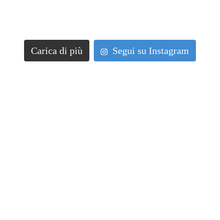
Carica di più
Segui su Instagram
Secoli di maestria
La Collezione