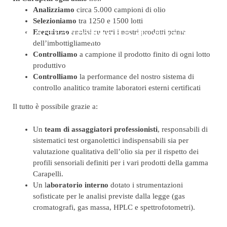
Analizziamo
circa 5.000 campioni di olio
Selezioniamo
tra 1250 e 1500 lotti
Il nostro impegno di qualità
Eseguiamo
analisi su tutti i nostri prodotti prima
dell’imbottigliamento
Controlliamo
a campione il prodotto finito di ogni lotto
produttivo
Controlliamo
la performance del nostro sistema di
controllo analitico tramite laboratori esterni certificati
Il tutto è possibile grazie a:
Un
team di assaggiatori professionisti
, responsabili di
sistematici test organolettici indispensabili sia per
valutazione qualitativa dell’olio sia per il rispetto dei
profili sensoriali definiti per i vari prodotti della gamma
Carapelli.
Un l
aboratorio interno
dotato i strumentazioni
sofisticate per le analisi previste dalla legge (gas
cromatografi, gas massa, HPLC e spettrofotometri).