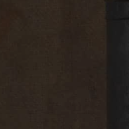
UV K270
Assorbimento
≤ 0,01
≤ 0,005
UV ∆K
Cere (mr/kg)
≤ 150
≤ 100
Selezione dei migliori
oli d’oliva