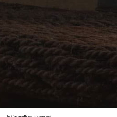
appena spremuto.
Trasparenza in
etichetta
La trasparenza verso i consumatori è fondamentale in
tutto quello che facciamo.
Per questo, le etichette dei
nostri prodotti riportano informazioni dettagliate: dai
parametri chimico-fisici, all’indicazione della data di
produzione , oltre alla data di scadenza. Oltre che da oltre
un secolo di esperienza nell’arte olearia, la qualità dei
nostri prodotti scaturisce dalla grande attenzione che
dedichiamo costantemente alla filiera, a tutte le procedure
di controllo nel corso dell’iter di produzione e all’
importante e continua attività di selezione e controllo sulla
materia prima al fine di rispondere al meglio alle diverse
esigenze e preferenze del consumatore.
In Carapelli ogni anno
noi: