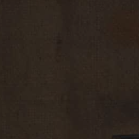
dei
parametri chimico-fisici più stringenti di quelli richiesti
dalla legge
, così da garantire la freschezza dei nostri prodotti
durante il loro intero ciclo di vita.
Specifiche
Limiti di
Limiti Carapelli (all’
chimico-fisiche
legge EU
imbottigliamento)
Acidità (%)
≤ 0,8
≤ 0,5
Perossidi (mEq
≤ 20
≤ 10
O2/kg)
Etil Esteri
≤ 35
≤ 20
(mg/Kg)
Assorbimento
≤ 2,50
≤ 2,10
UV K232
Assorbimento
≤ 0,22
≤ 0,15