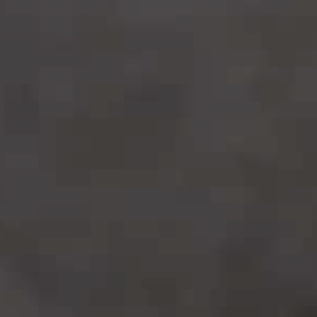
1 uovo (solo il tuorlo)
Olio extra vergine d’oliva Carapelli Non
Filtrato
Sale
Pepe nero in grani
PREPARAZIONE:
PASSO 1
Se utilizzate la pasta sfoglia surgelata
toglietela dal freezer per farla scongelare secondo le
indicazioni riportate sulla confezione.
PASSO 2
Nel frattempo mondate e lavate il radicchio,
eliminando le foglie esterne, più dure. Lasciatelo
scolare e asciugatelo, tamponandolo leggermente con
un canovaccio pulito.
PASSO 3
Mondate e lavate lo scalogno e tagliatelo a