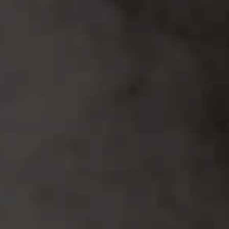
bucherellando leggermente il fondo con i rebbi di una
forchetta. Create tutto intorno un bordo rialzato di
pasta, premendola contro i lati della pirofila, per
evitare che la farcitura fuoriesca.
PASSO 9
Con un mestolo forato trasferite il radicchio
sulla pasta, facendo bene attenzione a non bagnarla
troppo con il fondo di cottura; aggiungete le scaglie di
pecorino avendo cura di distribuirle uniformemente e
irrorate con un filo d'olio.
PASSO 10
Coprite con la restante pasta sfoglia,
chiudete bene i bordi, spennellate la superficie della
torta con il rosso d'uovo sbattuto e infornate,
lasciando cuocere per circa 20', o comunque finché la
pasta avrà assunto un bel colore dorato (controllate il
tempo di cottura sulla confezione della pasta, perché
varia a seconda delle Case produttrici).