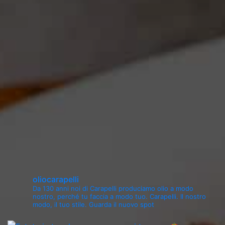
Consigli dello chef:
Per questa torta salata potete
utilizzare qualunque tipo di radicchio, a seconda delle
vostre preferenze e della stagione: per un gusto
amarognolo scegliete la varietà lunga, trevigiana
(disponibile in autunno); se invece preferite un sapore
meno deciso, scegliete il radicchio di Chioggia, dal
caratteristico cespo rotondo.
Navegación
Previous:
Arrosto al pepe
Next:
Crostoni di polenta
de
entradas
oliocarapelli
Da 130 anni noi di Carapelli produciamo olio a modo
nostro, perché tu faccia a modo tuo.
Carapelli. Il nostro
modo, il tuo stile.
Guarda il nuovo spot