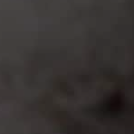
rondelle.
PASSO 4
Fate scaldare in una padella dal fondo
antiaderente qualche cucchiaio d'olio; trasferitevi lo
scalogno e fatelo appassire a fuoco vivace.
Aggiungete anche il radicchio, salate, pepate e lasciate
cuocere per circa 15' a fuoco moderato.
PASSO 5
Scaldate il forno a 180°.
PASSO 6
Sbattete il tuorlo d'uovo con la forchetta e
tenetelo da parte.
PASSO 7
Riducete il pecorino a scaglie, dopo aver
eliminato la buccia.
PASSO 8
Ungete con un po' d'olio il fondo di una
pirofila o di uno stampo in alluminio usa-e-getta e
foderatelo con un disco di pasta sfoglia,