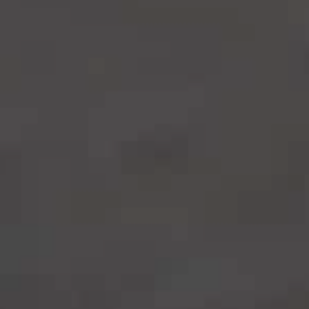
| CALORIE PER PORZIONE: 370 |
| TEMPO DI PREPARAZIONE: 50 MIN. |
Torta salata al radicchio
e pecorino
INGREDIENTI PER 4
PERSONE:
Pasta sfoglia già pronta, 1 confezione
(anche surgelata)
Radicchio rosso, 1 cespo
Pecorino stagionato, g 200
1 scalogno