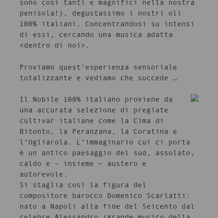
sono così tanti e magnifici nella nostra
penisola!), degustassimo i nostri oli
100% italiani. Concentrandosi su intensi
di essi, cercando una musica adatta
«dentro di noi».
Proviamo quest’esperienza sensoriale
totalizzante e vediamo che succede …
Il Nobile 100% italiano proviene da
una accurata selezione di pregiate
cultivar italiane come la Cima di
Bitonto, la Peranzana, la Coratina e
l’Ogliarola. L’immaginario cui ci porta
è un antico paesaggio del sud, assolato,
caldo e – insieme – austero e
autorevole.
Si staglia così la figura del
compositore barocco Domenico Scarlatti:
nato a Napoli alla fine del Seicento dal
celebre Alessandro (grande musico della