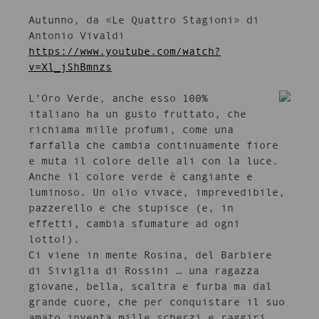
Autunno, da «Le Quattro Stagioni» di
Antonio Vivaldi
https://www.youtube.com/watch?
v=Xl_jShBmnzs
L’Oro Verde, anche esso 100%
italiano ha un gusto fruttato, che
richiama mille profumi, come una
farfalla che cambia continuamente fiore
e muta il colore delle ali con la luce.
Anche il colore verde è cangiante e
luminoso. Un olio vivace, imprevedibile,
pazzerello e che stupisce (e, in
effetti, cambia sfumature ad ogni
lotto!).
Ci viene in mente Rosina, del Barbiere
di Siviglia di Rossini … una ragazza
giovane, bella, scaltra e furba ma dal
grande cuore, che per conquistare il suo
amato inventa mille scherzi e raggiri.