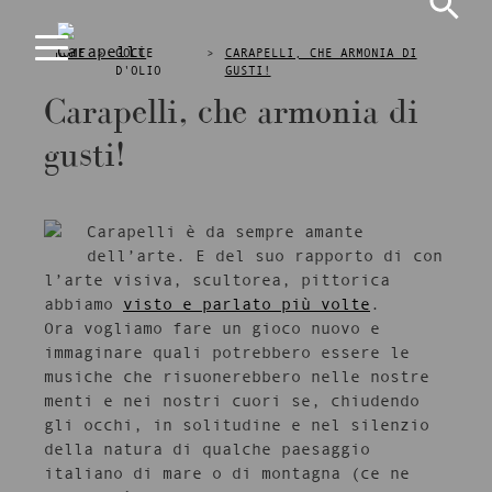
Skip
to
HOME
>
GOCCE
>
CARAPELLI, CHE ARMONIA DI
content
D'OLIO
GUSTI!
L'Arte dell'Extravergine, dal 1893
Carapelli
Carapelli, che armonia di
gusti!
Carapelli è da sempre amante
dell’arte. E del suo rapporto di con
l’arte visiva, scultorea, pittorica
abbiamo
visto e parlato più volte
.
Ora vogliamo fare un gioco nuovo e
immaginare quali potrebbero essere le
musiche che risuonerebbero nelle nostre
menti e nei nostri cuori se, chiudendo
gli occhi, in solitudine e nel silenzio
della natura di qualche paesaggio
italiano di mare o di montagna (ce ne