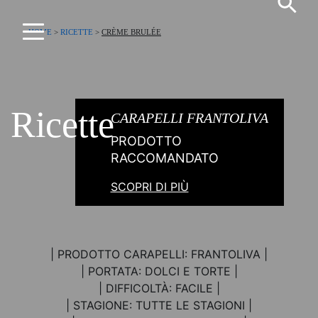
Skip
to
HOME
>
RICETTE
>
CRÈME BRULÉE
content
L'Arte dell'Extravergine, dal 1893
Carapelli
Ricette
CARAPELLI FRANTOLIVA
PRODOTTO
RACCOMANDATO
SCOPRI DI PIÙ
| PRODOTTO CARAPELLI: FRANTOLIVA |
| PORTATA: DOLCI E TORTE |
| DIFFICOLTÀ: FACILE |
| STAGIONE: TUTTE LE STAGIONI |