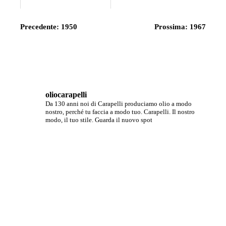
Navegación
Precedente:
1950
Prossima:
1967
de
entradas
oliocarapelli
Da 130 anni noi di Carapelli produciamo olio a modo
nostro, perché tu faccia a modo tuo.
Carapelli. Il nostro
modo, il tuo stile.
Guarda il nuovo spot