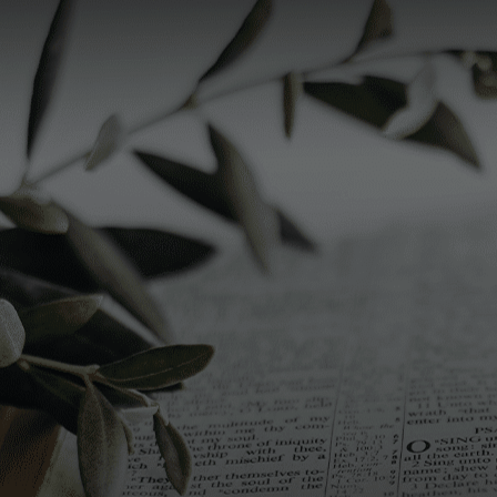
pena di citare per il sud anche le «scarpedde», un dolce di
sfoglia fritta poi condita con il miele.
In Sardegna i «malloreddus» sono gli gnocchi di semola
con il sugo a base di salsiccia, sempre presenti durante il
periodo natalizio e in Sicilia (oltre alla famosa pasta con le
sarde) a Natale arriva anche lo «sfincione», una focaccia
molto condita, a base di cipolla, che si affianca al pollo. Si
chiude il pasto con gli immancabili cannoli siciliani.
Un
Carapelli in tasca!