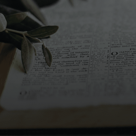
tavola che variano anche tra zone distanti pochi
chilometri, figuriamoci se percorriamo tutto lo stivale!
Facciamo ora un viaggio attraverso alcune delle principali
pietanze di questo periodo (senza, naturalmente, la pretesa
di esaurire tutto il panorama gastronomico sterminato del
nostro Paese!) e concediamoci un lusso: portiamo con noi
una bottiglia del nostro extra vergine d’oliva e vediamo
cosa succede a usarla in tutte le cucine!
Il nord
All’estremo nord-ovest valdostano la «carbonade», carne
di manzo cotta nel vino rosso, è in cima ai piatti natalizi
mentre in Piemonte sono gli agnolotti a farla da padrone;