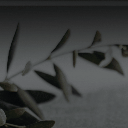
in Lombardia è l’anguilla è uno dei piatti più diffusi,
mentre in Veneto si fanno grandi scorpacciate di baccalà
con la polenta o di lesso di carne.
«Brovada e muset» (rape viola e il tipico cotechino
friulano) sono tipici in Friuli Venezia Giulia (rape viola e il
tipico cotechino friulano) e in Trentino Alto Adige, oltre ai
classici canederli, ricordiamo l’immancabile strudel di
mele con frutta secca e canditi.
Il
centro
Tortellini e passatelli in brodo sono i primi piatti del Natale
in Emilia Romagna per antonomasia: la regione di Modena