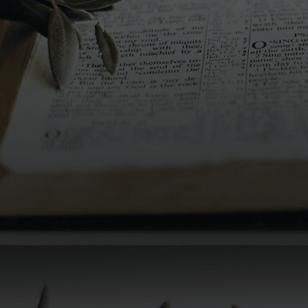
ha in comune con il Lazio (e con Roma in particolare) il
baccalà che – lesso soprattutto – è protagonista dei pranzi
della vigilia o di Natale (in alternativa al classico «rito»
dell’abbacchio).
Ancora baccalà (arracanato) in Molise, mentre in Toscana
regna il cappone ripieno e in Umbria non può mancare
l’agnello arrosto.
Il sud
A
Napoli
e in
Campania, il brodo di cappone è un «must» per gli amanti
della carne, mentre il capitone è un classico per chi ama il
pesce. In Calabria e Puglia è il brodo di tacchino a fare da
primo piatto e torna, come al nord, il baccalà lesso. Vale la