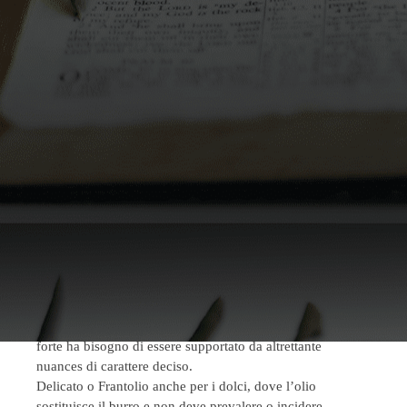
Non vogliamo certo recuperare tutte le ricette, diffuse
ovunque e soprattutto ben note alle mani esperte e alla
memoria storica dei nostri genitori e nonni: pensiamo
semplicemente a come tutte queste meraviglie si
adatterebbero ai nostri oli e «rileggiamo» … con
leggerezza (!) le ricette.
Sui piatti di pesce dal gusto più forte (come il baccalà)
cercheremmo di non creare troppi contrasti con un
Delicato, tra i nostri classici
, mentre per i sapori più
compatti come il capitone e l’anguilla potremmo
sbilanciare un condimento del nuovo Olio di Calabria IGP.
Con le pietanze che – da nord a sud – accolgono carni
forti e salsicce (le «carbonade», il «muset»), meglio non
sovrapporre gusti troppo decisi, e affidiamoci al
Frantolio
o al
Delizia
; sfoghiamo i
nostri gusti Premium,
invece, con
lo «sfincione», i canederli, l’agnello, laddove un gusto
forte ha bisogno di essere supportato da altrettante
nuances di carattere deciso.
Delicato o Frantolio anche per i dolci, dove l’olio
sostituisce il burro e non deve prevalere o incidere